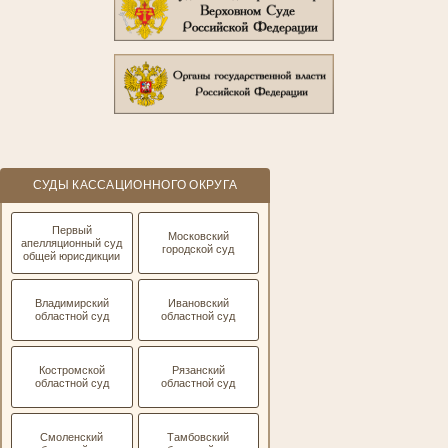
СУДЫ КАССАЦИОННОГО ОКРУГА
Первый
Московский
апелляционный суд
городской суд
общей юрисдикции
Владимирский
Ивановский
областной суд
областной суд
Костромской
Рязанский
областной суд
областной суд
Смоленский
Тамбовский