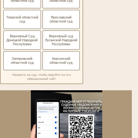
областной суд
областной суд
Тверской областной
Ярославский
суд
областной суд
Верховный Суд
Верховный суд
Донецкой Народной
Луганской Народной
Республики
Республики
Запорожский
Херсонский
областной суд
областной суд
Нажмите на суд, чтобы перейти на его
официальный сайт.