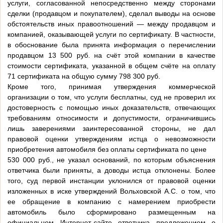
услуги, согласованной непосредственно между сторонами
сделки (продавцом и покупателем), сделал выводы на основе
обстоятельств иных правоотношений — между продавцом и
компанией, оказывающей услуги по сертификату. В частности,
в обоснование была принята информация о перечислении
продавцом 13 500 руб. на счёт этой компании в качестве
стоимости сертификата, указанной в общем счёте на оплату
71 сертификата на общую сумму 798 300 руб.
Кроме того, принимая утверждения коммерческой
организации о том, что услуги бесплатны, суд не проверил их
достоверность с помощью иных доказательств, отвечающих
требованиям относимости и допустимости, ограничившись
лишь заверениями заинтересованной стороны, не дал
правовой оценки утверждениям истца о невозможности
приобретения автомобиля без оплаты сертификата по цене
530 000 руб., не указал оснований, по которым объяснения
ответчика были приняты, а доводы истца отклонены. Более
того, суд первой инстанции уклонился от правовой оценки
изложенных в иске утверждений Вольховской А.С. о том, что
ее обращение в компанию с намерением приобрести
автомобиль было сформировано размещенным на
официальном Интернет-сайте ответчика предложением о